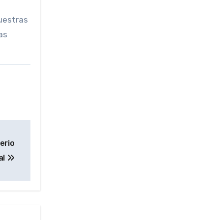
uestras
as
erio
al