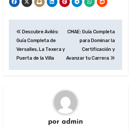
Navegación
Descubre Avilés:
CMAE: Guía Completa
de
Guía Completa de
para Dominar la
entradas
Versalles, La Texera y
Certificación y
Puerta de la Villa
Avanzar tu Carrera
por
admin