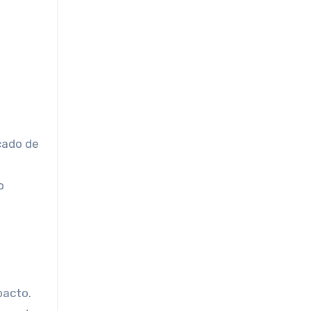
rcado de
o