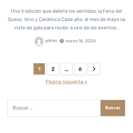
Una tradición que deleita los sentidos: la Feria del
Queso, Vino y Cerámica Cada año, el mes de mayo se
viste de gala para recibir a uno de los eventos…
admin
marzo 16, 2024
Paginación
1
2
…
6
de
Página siguiente »
entradas
Buscar: